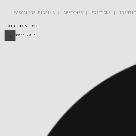
PASCALINE MINELLA |
AFFICHES |
ÉDITIONS |
IDENTI
pinterest-noir
←
novembre 2017