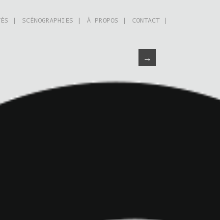
TÉS |
SCÉNOGRAPHIES |
À PROPOS |
CONTACT |
→