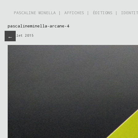
PASCALINE MINELLA |
AFFICHES |
ÉDITIONS |
IDENTI
pascalineminella-arcane-4
←
juillet 2015