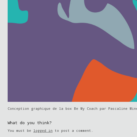
Conception graphique de la box Be My Coach par Pascaline Min
What do you think?
You must be
logged in
to post a comment.