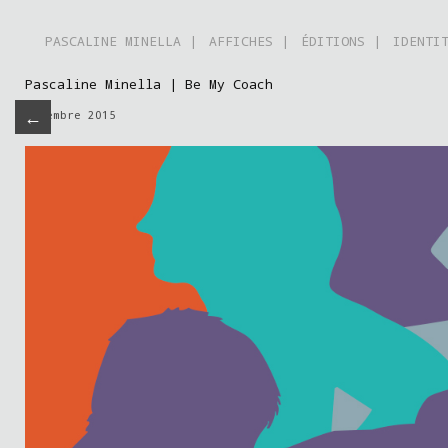
PASCALINE MINELLA |
AFFICHES |
ÉDITIONS |
IDENTI
Pascaline Minella | Be My Coach
←
novembre 2015