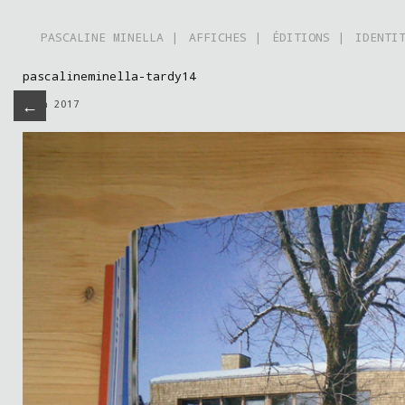
PASCALINE MINELLA |
AFFICHES |
ÉDITIONS |
IDENTI
pascalineminella-tardy14
←
juin 2017