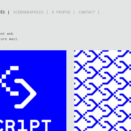
TÉS |
SCÉNOGRAPHIES |
À PROPOS |
CONTACT |
ent web
ture mail.