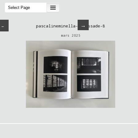
→
←
pascalineminella-palissade-8
mars 2025