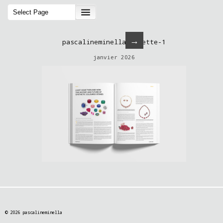
→
pascalineminella-facette-1
janvier 2026
© 2026 pascalineminella