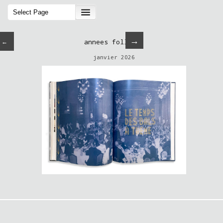
→
←
annees folles-7
janvier 2026