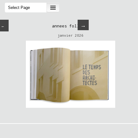
→
←
annees folles-3
janvier 2026